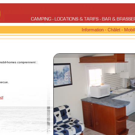
CAMPING
-
LOCATIONS & TARIFS
-
BAR & BRASSE
Information
-
Châlet
-
Mobi
s mobil-homes comprennent :
becue.
pdf