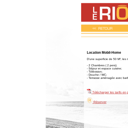
<< RETOUR
Location Mobil-Home
D'une superficie de 50 M², le
- 2 Chambres ( 2 pers);
- Séjour et espace cuisine;
- Télévision;
- Douche / WC;
- Terrasse aménagée avec bar
Télécharger les tarifs en 
Réserver