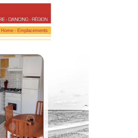
RIE
-
DANCING
-
RÉGION
l Home
-
Emplacements